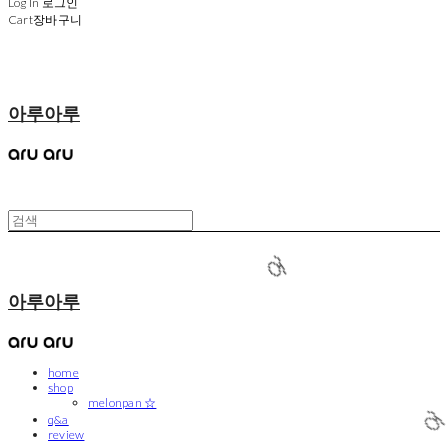
Log In
로그인
Cart
장바구니
아루아루
아루아루
🍈
home
shop
melonpan ☆
q&a
review