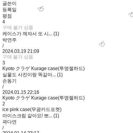
글쓴이
등록일
평점
🍈
4

구매 불가 상품
케이스가 깨쟈서 또 시... (1)
박연주
/
2024.03.19 21:09
🍈
구매 불가 상품
3
Kyoto クラゲ Kurage case(투명젤하드)
실물도 사진이랑 똑같아... (1)
손동기
/
2024.01.15 22:16
Kyoto クラゲ Kurage case(투명젤하드)
2
ice pink case(무광카드포켓)
아이스크림 같아요! 뽀... (1)
곽다연
/