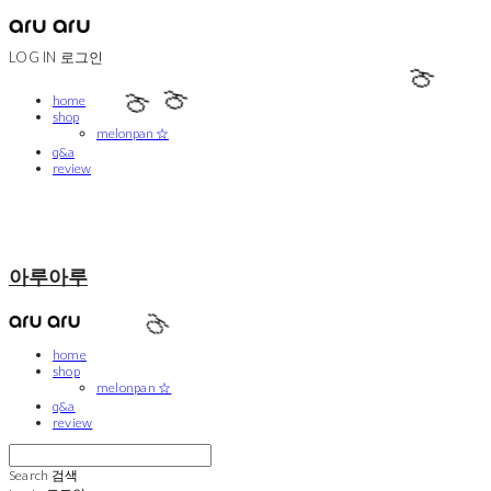
LOG IN
로그인
home
🍈
shop
melonpan ☆
🍈
q&a
🍈
review
아루아루
home
shop
🍈
melonpan ☆
q&a
review
Search
검색