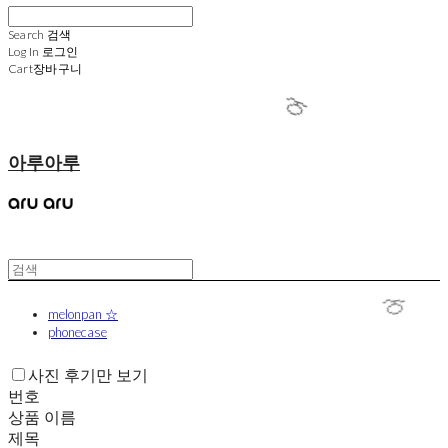

Search
검색
Log In
로그인
Cart
장바구니
🍈
아루아루
melonpan ☆
phonecase
🍈
사진 후기만 보기
번호
상품 이름
제목