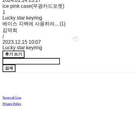
2024.01.14 23:17
ice pink case(무광카드포켓)
1
Lucky star keyring
베이스 긱백에 사용하려... (1)
김덕희
/
2023.12.15 10:07
Lucky star keyring
후기 쓰기
🍈
검색
Terms of Use
Privacy Policy
Confirm Entrepreneur Information
Company Name: 아루아루 | Owner: 강하루 | Personal Info Manager: 강하루 | Phone Number:
050-6890-1009 | Email: haruaruaru@naver.com
Address: 서울특별시 성동구 왕십리로21다길 | Business Registration Number:
801-95-01956
|